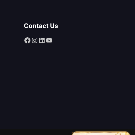
Contact Us
Facebook
Instagram
LinkedIn
YouTube