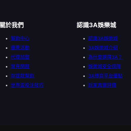
關於我們
認識3A娛樂城
幫助中心
認識3A娛樂城
優惠活動
3A娛樂城介紹
代理加盟
為什麼選擇3A？
常見問題
娛樂城安全保障
存提款幫助
3A博弈平台優點
世界盃投注技巧
玩家真實評價