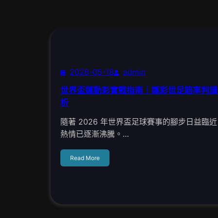
2026-05-18
admin
世界盃運動彩實戰指南｜運彩世足賠率判讀
析
隨著 2026 年世界盃足球賽事的腳步日益臨
熱情已逐漸沸騰。…
Read More