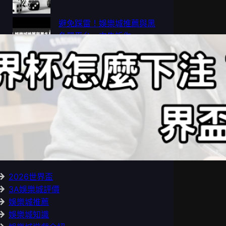
避免踩雷！娛樂城推薦與黑
名單平台一次告訴你
高回饋娛樂城推薦：優惠活
動大解析
ategories
2026世界盃
3A娛樂城評價
娛樂城推薦
娛樂城知識