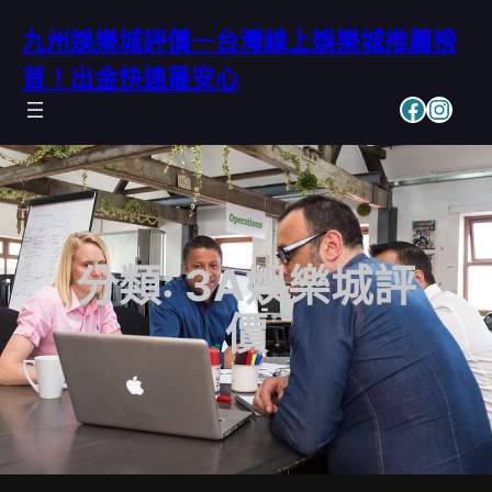
跳
九州娛樂城評價－台灣線上娛樂城推薦榜
至
主
首！出金快速最安心
要
Facebook
Instagram
內
容
分類:
3A娛樂城評
價