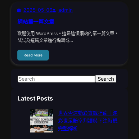
2025-05-06
admin
網站第一篇文章
歡迎使用 WordPress。這是這個網站的第一篇文章，
試試為這篇文章進行編輯或…
Read More
S
Search
e
a
Latest Posts
r
c
世界盃運動彩實戰指南｜運
h
彩世足賠率判讀與下注時機
完整解析