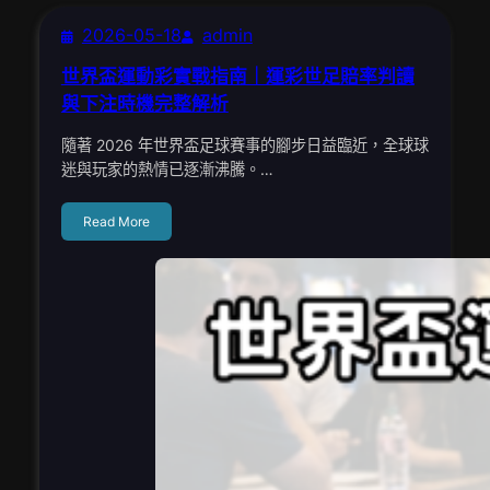
2026-05-18
admin
世界盃運動彩實戰指南｜運彩世足賠率判讀
與下注時機完整解析
隨著 2026 年世界盃足球賽事的腳步日益臨近，全球球
迷與玩家的熱情已逐漸沸騰。…
Read More