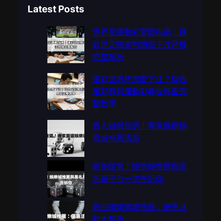
a
Latest Posts
r
c
世界盃運動彩實戰指南｜運
h
彩世足賠率判讀與下注時機
完整解析
運彩世界杯怎麼下注？從世
足彩券到運動彩券世界盃完
整教學
真人遊戲首選！專家嚴選娛
樂城推薦清單
避免踩雷！娛樂城推薦與黑
名單平台一次告訴你
高回饋娛樂城推薦：優惠活
動大解析