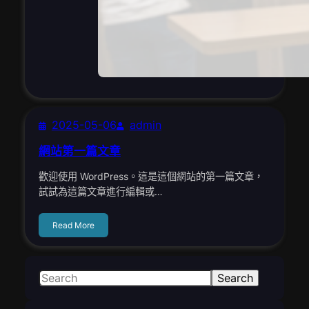
2025-05-06
admin
網站第一篇文章
歡迎使用 WordPress。這是這個網站的第一篇文章，
試試為這篇文章進行編輯或…
Read More
S
Search
e